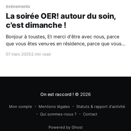
événements
La soirée OER! autour du soin,
c'est dimanche !
Bonjour à toustes, Et merci d'être avec nous, parce
que vous êtes venu⸱es en résidence, parce que vous
êtes venu⸱es en projection ou parce que vous êtes
07 mars 2025
2 min read
curieux⸱ses de ce qu'on fait, et ça, ça nous porte.
Alors on se retrouve ce dimanche
On est raccord !
© 2026
Mon compte
Mentions légales
Statuts & rapport d'activité
Qui sommes-nous ?
Contact
Powered by Ghost