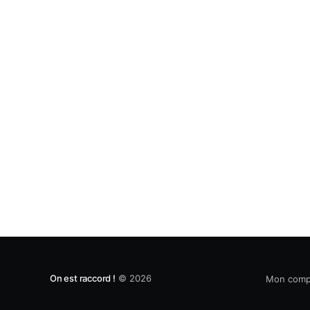
On est raccord !
© 2026
Mon comp