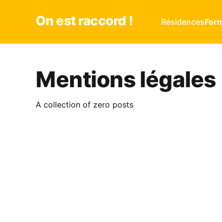
On est raccord !
Résidences
Form
Mentions légales
A collection of zero posts