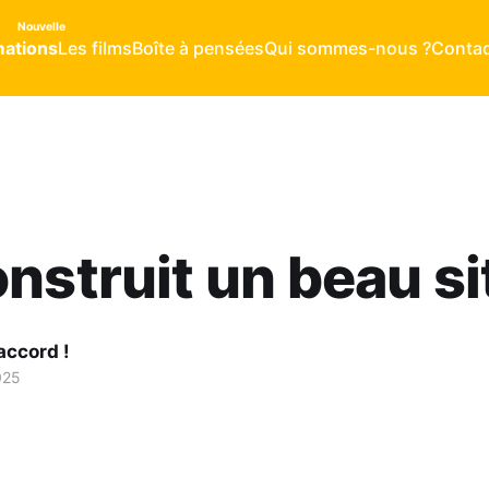
ations
Les films
Boîte à pensées
Qui sommes-nous ?
Contac
nstruit un beau sit
accord !
025