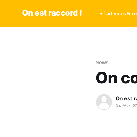
On est raccord !
Résidences
Form
News
On co
On est r
04 févr. 2