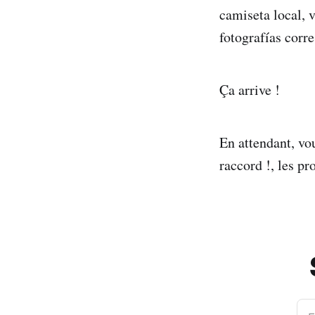
camiseta local, v
fotografías corr
Ça arrive !
En attendant, v
raccord !, les pr