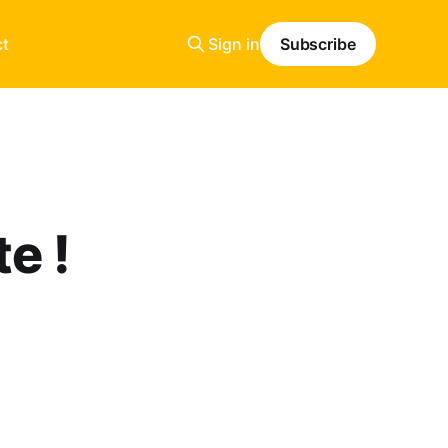
t
Sign in
Subscribe
e !