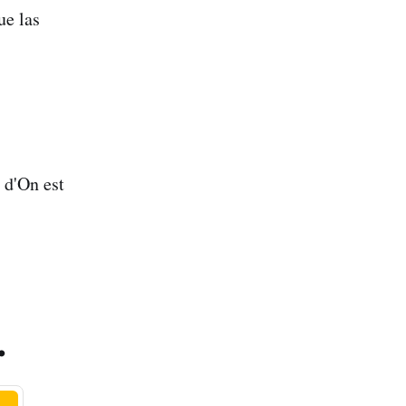
ue las
s d'On est
.