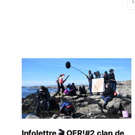
E
Infolettre 🎬 OER!#2 clap de