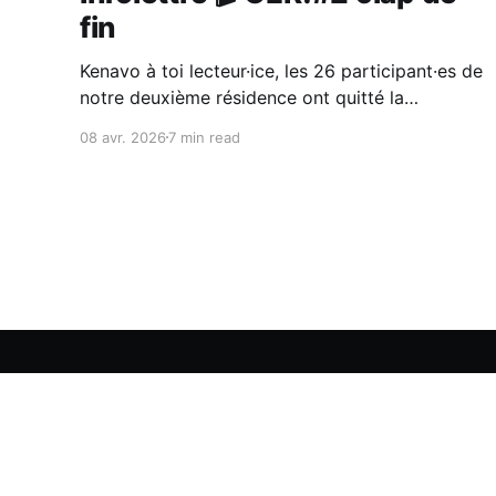
fin
Kenavo à toi lecteur·ice, les 26 participant·es de
notre deuxième résidence ont quitté la
Bretagne et Maison Glaz. Pour rappel : après le
08 avr. 2026
7 min read
succès de la première résidence en mars 2024
à Bascule Argoat, et la réalisation des films Sur
écoute et Récolter la tempête, nous avons
invité Léa
On est raccord !
© 2026
Mon comp