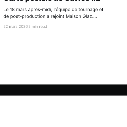
Le 18 mars après-midi, l'équipe de tournage et
de post-production a rejoint Maison Glaz.
L'écriture s'est alors mise en pause... Tournage
22 mars 2026
2 min read
J-2. [00:06, 19/03/2026] Julie Dupeux-Harlé:
Une dystopie. Une arrivée en bateau mais pas
le bateau-bus... Un petit bateau sur l&
Powered by Ghost
ous ?
Contact