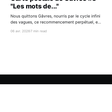
"Les mots de..."
Nous quittons Gâvres, nourris par le cycle infini
des vagues, ce recommencement perpétuel, et
en même temps unique à chaque fois... Je
06 avr. 2026
7 min read
(Julie) me dis que c'est ça, aussi, ouvrir un
laboratoire comme On est raccord ! C'est
essayer des choses, vivre du conflit, le
traverser, vivre
te
Mentions légales
Statuts & rapport d'activité
Qui sommes-n