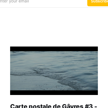
nter your email
Subscrib
Carte postale de Gâvres #3 -